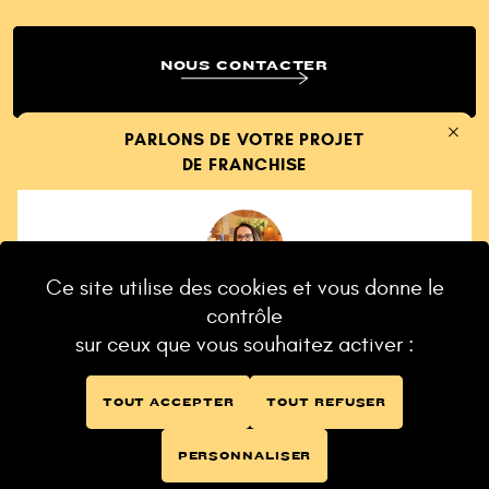
NOUS CONTACTER
PARLONS DE VOTRE PROJET
Ferm
DE FRANCHISE
TÉLÉCHARGER NOTRE PLAQUETTE
Ce site utilise des cookies et vous donne le
Isabelle Agnesotti
contrôle
Directrice Développement Franchise
sur ceux que vous souhaitez activer :
Un projet de restaurant mijote
dans votre tête ?
NOTRE SITE
TOUT ACCEPTER
TOUT REFUSER
NOTRE SITE
DISCUTONS-EN !
PERSONNALISER
DISCUTONS-EN !
©2026- LCLA Group
Site par Supercolor
Politique de confidentialité